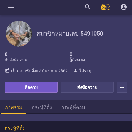
search
account_circle
menu
สมาชิกหมายเลข 5491050
0
0
กำลังติดตาม
ผู้ติดตาม
today
person
เป็นสมาชิกตั้งแต่
กันยายน 2562
ไม่ระบุ
more_horiz
ติดตาม
ส่งข้อความ
ภาพรวม
กระทู้ที่ตั้ง
กระทู้ที่ตอบ
กระทู้ที่ตั้ง