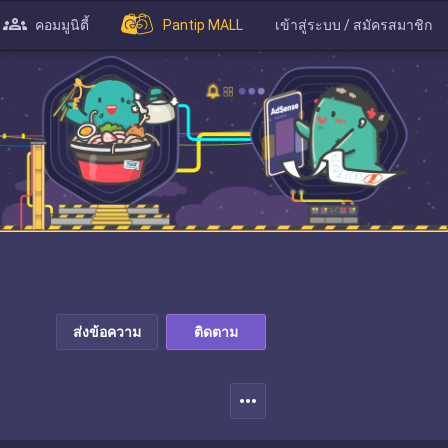
คอมมูนิตี้
Pantip MALL
เข้าสู่ระบบ / สมัครสมาชิก
ส่งข้อความ
ติดตาม
more_horiz