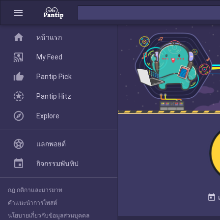
menu
home
home
หน้าแรก
หน้าแรก
My Feed
Pantip Pick
My Feed
Pantip Hitz
Explore
Pantip Pick
แลกพอยต์
Pantip Hitz
กิจกรรมพันทิป
กฎ กติกาและมารยาท
Explore
today
คำแนะนำการโพสต์
นโยบายเกี่ยวกับข้อมูลส่วนบุคคล