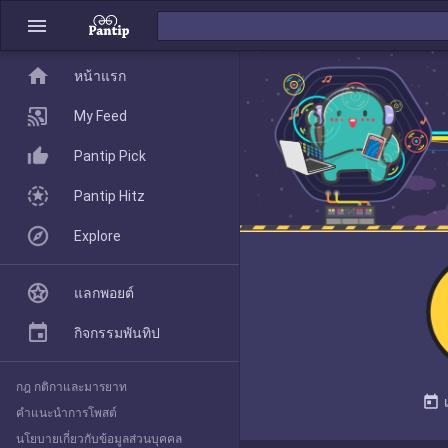
menu
home
home
หน้าแรก
หน้าแรก
My Feed
Pantip Pick
My Feed
Pantip Hitz
Explore
Pantip Pick
แลกพอยต์
Pantip Hitz
กิจกรรมพันทิป
กฎ กติกาและมารยาท
Explore
today
คำแนะนำการโพสต์
นโยบายเกี่ยวกับข้อมูลส่วนบุคคล