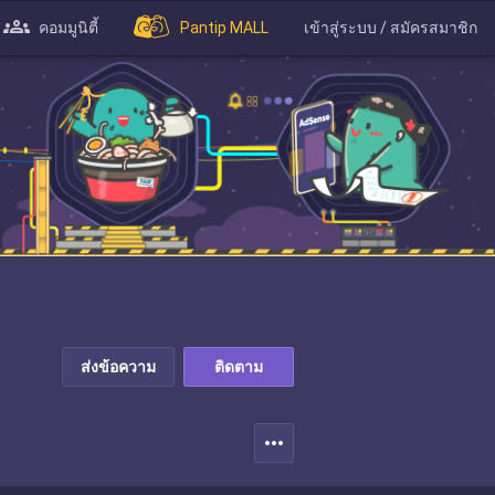
คอมมูนิตี้
Pantip MALL
เข้าสู่ระบบ / สมัครสมาชิก
ส่งข้อความ
ติดตาม
more_horiz