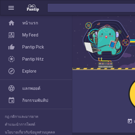
menu
home
home
หน้าแรก
หน้าแรก
My Feed
Pantip Pick
My Feed
Pantip Hitz
Explore
Pantip Pick
แลกพอยต์
Pantip Hitz
กิจกรรมพันทิป
กฎ กติกาและมารยาท
Explore
today
คำแนะนำการโพสต์
นโยบายเกี่ยวกับข้อมูลส่วนบุคคล