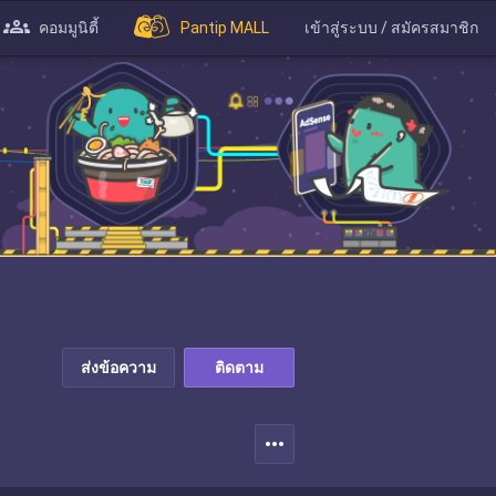
คอมมูนิตี้
Pantip MALL
เข้าสู่ระบบ / สมัครสมาชิก
ส่งข้อความ
ติดตาม
more_horiz