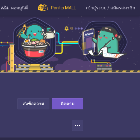
คอมมูนิตี้
Pantip MALL
เข้าสู่ระบบ / สมัครสมาชิก
ส่งข้อความ
ติดตาม
more_horiz