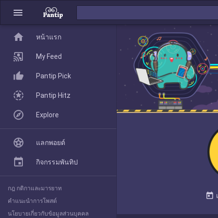
menu
home
home
หน้าแรก
หน้าแรก
My Feed
Pantip Pick
My Feed
Pantip Hitz
Explore
Pantip Pick
แลกพอยต์
Pantip Hitz
กิจกรรมพันทิป
กฎ กติกาและมารยาท
Explore
today
คำแนะนำการโพสต์
นโยบายเกี่ยวกับข้อมูลส่วนบุคคล