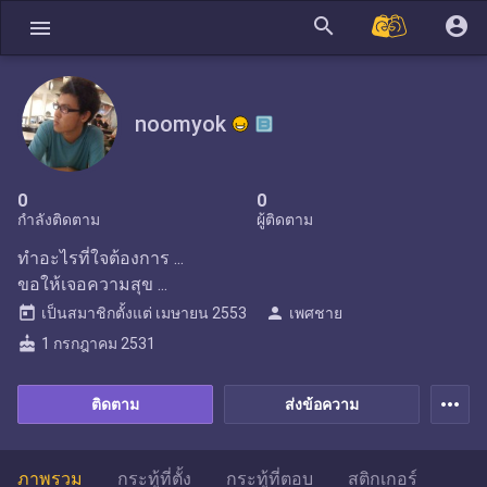
search
account_circle
menu
noomyok
0
0
กำลังติดตาม
ผู้ติดตาม
ทำอะไรที่ใจต้องการ ...
ขอให้เจอความสุข ...
today
person
เป็นสมาชิกตั้งแต่
เมษายน 2553
เพศชาย
cake
1 กรกฎาคม 2531
more_horiz
ติดตาม
ส่งข้อความ
ภาพรวม
กระทู้ที่ตั้ง
กระทู้ที่ตอบ
สติกเกอร์