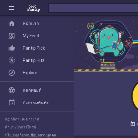
menu
home
home
หน้าแรก
หน้าแรก
My Feed
Pantip Pick
My Feed
Pantip Hitz
Explore
Pantip Pick
แลกพอยต์
Pantip Hitz
กิจกรรมพันทิป
กฎ กติกาและมารยาท
Explore
today
คำแนะนำการโพสต์
นโยบายเกี่ยวกับข้อมูลส่วนบุคคล