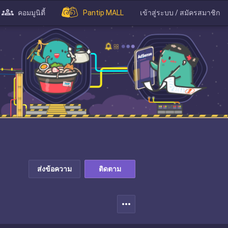
คอมมูนิตี้
Pantip MALL
เข้าสู่ระบบ / สมัครสมาชิก
ส่งข้อความ
ติดตาม
more_horiz