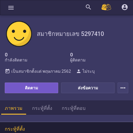
search
account_circle
menu
สมาชิกหมายเลข 5297410
0
0
กำลังติดตาม
ผู้ติดตาม
today
person
เป็นสมาชิกตั้งแต่
พฤษภาคม 2562
ไม่ระบุ
more_horiz
ติดตาม
ส่งข้อความ
ภาพรวม
กระทู้ที่ตั้ง
กระทู้ที่ตอบ
กระทู้ที่ตั้ง