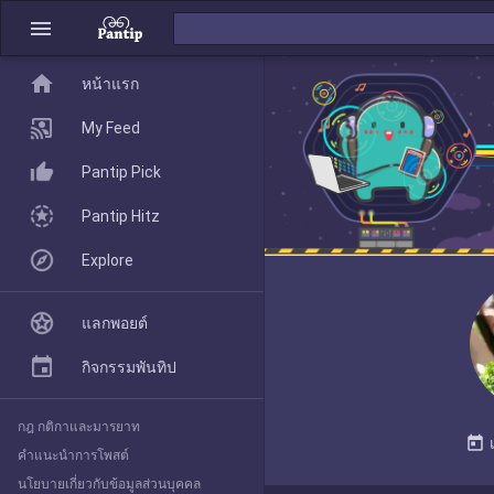
menu
home
home
หน้าแรก
หน้าแรก
My Feed
Pantip Pick
My Feed
Pantip Hitz
Explore
Pantip Pick
แลกพอยต์
Pantip Hitz
กิจกรรมพันทิป
กฎ กติกาและมารยาท
Explore
today
คำแนะนำการโพสต์
นโยบายเกี่ยวกับข้อมูลส่วนบุคคล