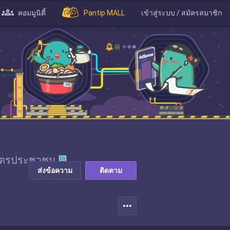
คอมมูนิตี้
Pantip MALL
เข้าสู่ระบบ / สมัครสมาชิก
ส่งข้อความ
ติดตาม
more_horiz