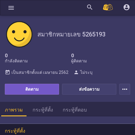
search
account_circle
menu
สมาชิกหมายเลข 5265193
0
0
กำลังติดตาม
ผู้ติดตาม
today
person
เป็นสมาชิกตั้งแต่
เมษายน 2562
ไม่ระบุ
more_horiz
ติดตาม
ส่งข้อความ
ภาพรวม
กระทู้ที่ตั้ง
กระทู้ที่ตอบ
กระทู้ที่ตั้ง