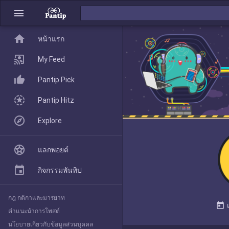
menu
home
home
หน้าแรก
หน้าแรก
My Feed
Pantip Pick
My Feed
Pantip Hitz
Explore
Pantip Pick
แลกพอยต์
Pantip Hitz
กิจกรรมพันทิป
กฎ กติกาและมารยาท
Explore
today
คำแนะนำการโพสต์
นโยบายเกี่ยวกับข้อมูลส่วนบุคคล