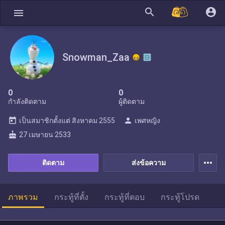
search
account_circle
menu
Snowman_Zaa
0
0
กำลังติดตาม
ผู้ติดตาม
today
person
เป็นสมาชิกตั้งแต่
สิงหาคม 2555
เพศหญิง
cake
27 เมษายน 2533
more_horiz
ติดตาม
ส่งข้อความ
ภาพรวม
กระทู้ที่ตั้ง
กระทู้ที่ตอบ
กระทู้โปรด