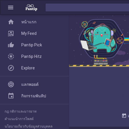
menu
home
home
หน้าแรก
หน้าแรก
My Feed
Pantip Pick
My Feed
Pantip Hitz
Explore
Pantip Pick
แลกพอยต์
Pantip Hitz
กิจกรรมพันทิป
กฎ กติกาและมารยาท
Explore
today
คำแนะนำการโพสต์
นโยบายเกี่ยวกับข้อมูลส่วนบุคคล