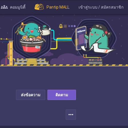
คอมมูนิตี้
Pantip MALL
เข้าสู่ระบบ / สมัครสมาชิก
ส่งข้อความ
ติดตาม
more_horiz