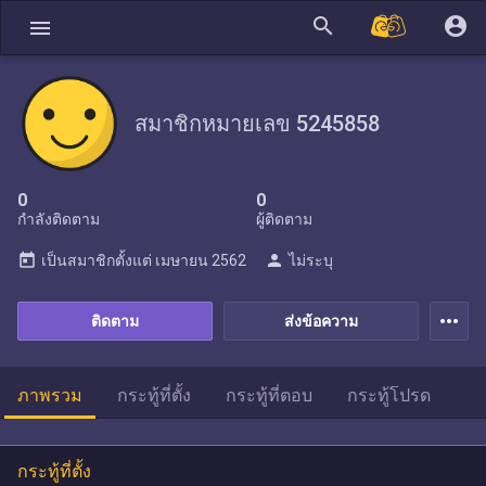
search
account_circle
menu
สมาชิกหมายเลข 5245858
0
0
กำลังติดตาม
ผู้ติดตาม
today
person
เป็นสมาชิกตั้งแต่
เมษายน 2562
ไม่ระบุ
more_horiz
ติดตาม
ส่งข้อความ
ภาพรวม
กระทู้ที่ตั้ง
กระทู้ที่ตอบ
กระทู้โปรด
กระทู้ที่ตั้ง