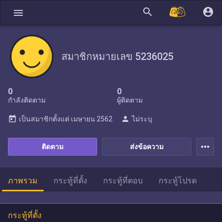
search
account_circle
menu
สมาชิกหมายเลข 5236025
0
0
กำลังติดตาม
ผู้ติดตาม
today
person
เป็นสมาชิกตั้งแต่
เมษายน 2562
ไม่ระบุ
more_horiz
ติดตาม
ส่งข้อความ
ภาพรวม
กระทู้ที่ตั้ง
กระทู้ที่ตอบ
กระทู้โปรด
กระทู้ที่ตั้ง