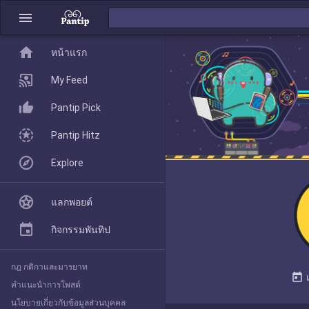
menu
home
home
หน้าแรก
หน้าแรก
My Feed
Pantip Pick
My Feed
Pantip Hitz
Explore
Pantip Pick
แลกพอยต์
Pantip Hitz
กิจกรรมพันทิป
กฎ กติกาและมารยาท
Explore
today
คำแนะนำการโพสต์
นโยบายเกี่ยวกับข้อมูลส่วนบุคคล