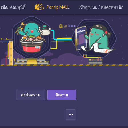
คอมมูนิตี้
Pantip MALL
เข้าสู่ระบบ / สมัครสมาชิก
ส่งข้อความ
ติดตาม
more_horiz