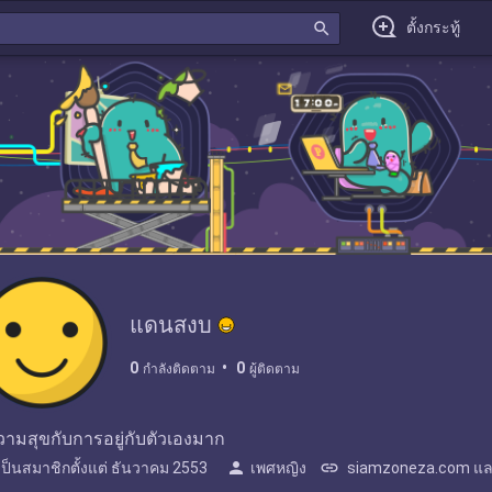
search
ตั้งกระทู้
แดนสงบ
0
0
กำลังติดตาม
ผู้ติดตาม
วามสุขกับการอยู่กับตัวเองมาก
person
link
เป็นสมาชิกตั้งแต่
ธันวาคม 2553
เพศหญิง
siamzoneza.com และอ