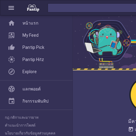
menu
home
home
หน้าแรก
หน้าแรก
My Feed
Pantip Pick
My Feed
Pantip Hitz
Explore
Pantip Pick
แลกพอยต์
Pantip Hitz
กิจกรรมพันทิป
กฎ กติกาและมารยาท
Explore
มีค
คำแนะนำการโพสต์
today
นโยบายเกี่ยวกับข้อมูลส่วนบุคคล