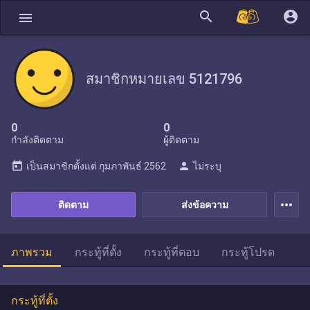
search
account_circle
menu
สมาชิกหมายเลข 5121796
0
0
กำลังติดตาม
ผู้ติดตาม
today
person
เป็นสมาชิกตั้งแต่
กุมภาพันธ์ 2562
ไม่ระบุ
more_horiz
ติดตาม
ส่งข้อความ
ภาพรวม
กระทู้ที่ตั้ง
กระทู้ที่ตอบ
กระทู้โปรด
กระทู้ที่ตั้ง