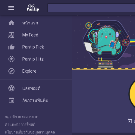
menu
home
home
หน้าแรก
หน้าแรก
My Feed
Pantip Pick
My Feed
Pantip Hitz
Explore
Pantip Pick
แลกพอยต์
Pantip Hitz
กิจกรรมพันทิป
กฎ กติกาและมารยาท
Explore
today
คำแนะนำการโพสต์
นโยบายเกี่ยวกับข้อมูลส่วนบุคคล