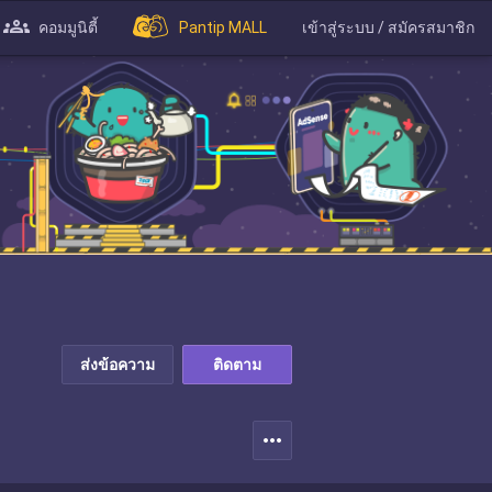
คอมมูนิตี้
Pantip MALL
เข้าสู่ระบบ / สมัครสมาชิก
ส่งข้อความ
ติดตาม
more_horiz