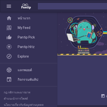
menu
home
home
หน้าแรก
หน้าแรก
My Feed
Pantip Pick
My Feed
Pantip Hitz
Explore
Pantip Pick
แลกพอยต์
Pantip Hitz
กิจกรรมพันทิป
กฎ กติกาและมารยาท
Explore
today
คำแนะนำการโพสต์
นโยบายเกี่ยวกับข้อมูลส่วนบุคคล