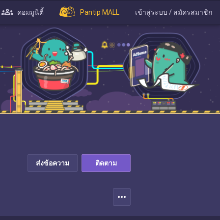
คอมมูนิตี้
Pantip MALL
เข้าสู่ระบบ / สมัครสมาชิก
ส่งข้อความ
ติดตาม
more_horiz