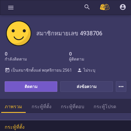
search
account_circle
menu
สมาชิกหมายเลข 4938706
0
0
กำลังติดตาม
ผู้ติดตาม
today
person
เป็นสมาชิกตั้งแต่
พฤศจิกายน 2561
ไม่ระบุ
more_horiz
ติดตาม
ส่งข้อความ
ภาพรวม
กระทู้ที่ตั้ง
กระทู้ที่ตอบ
กระทู้โปรด
กระทู้ที่ตั้ง