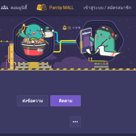
คอมมูนิตี้
Pantip MALL
เข้าสู่ระบบ / สมัครสมาชิก
ส่งข้อความ
ติดตาม
more_horiz