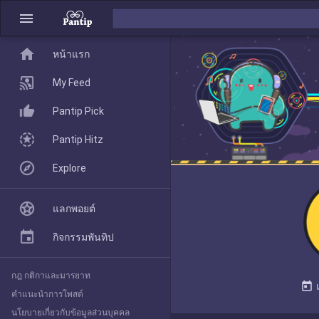
menu
home
home
หน้าแรก
หน้าแรก
My Feed
Pantip Pick
My Feed
Pantip Hitz
Explore
Pantip Pick
แลกพอยต์
Pantip Hitz
กิจกรรมพันทิป
กฎ กติกาและมารยาท
Explore
today
คำแนะนำการโพสต์
นโยบายเกี่ยวกับข้อมูลส่วนบุคคล