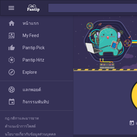
menu
home
home
หน้าแรก
หน้าแรก
My Feed
Pantip Pick
My Feed
Pantip Hitz
Explore
Pantip Pick
แลกพอยต์
Pantip Hitz
กิจกรรมพันทิป
กฎ กติกาและมารยาท
Explore
today
คำแนะนำการโพสต์
นโยบายเกี่ยวกับข้อมูลส่วนบุคคล