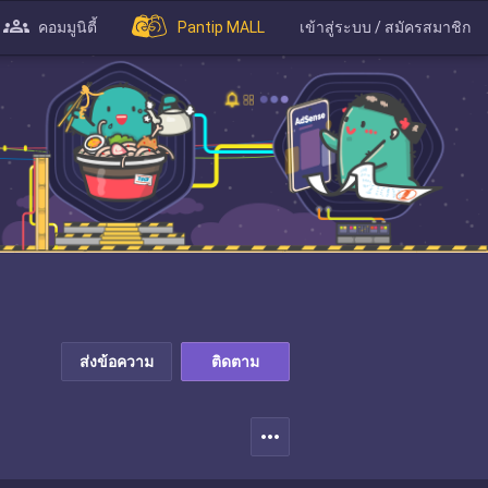
คอมมูนิตี้
Pantip MALL
เข้าสู่ระบบ / สมัครสมาชิก
ส่งข้อความ
ติดตาม
more_horiz