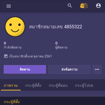
search
account_circle
menu
สมาชิกหมายเลข 4855322
0
0
กำลังติดตาม
ผู้ติดตาม
today
เป็นสมาชิกตั้งแต่
ตุลาคม 2561
more_horiz
ติดตาม
ส่งข้อความ
ภาพรวม
กระทู้ที่ตั้ง
กระทู้ที่ตอบ
กระทู้โปรด
กระทู้ที่ตั้ง