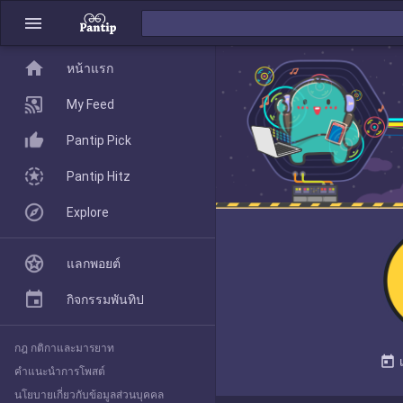
menu
home
home
หน้าแรก
หน้าแรก
My Feed
Pantip Pick
My Feed
Pantip Hitz
Explore
Pantip Pick
แลกพอยต์
Pantip Hitz
กิจกรรมพันทิป
กฎ กติกาและมารยาท
Explore
today
คำแนะนำการโพสต์
นโยบายเกี่ยวกับข้อมูลส่วนบุคคล