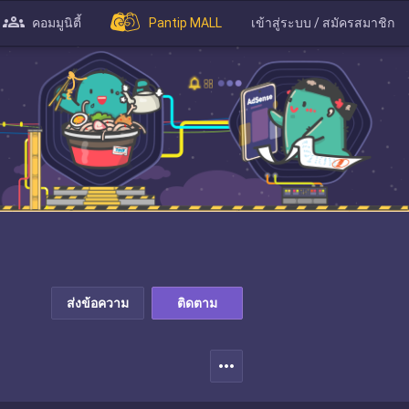
คอมมูนิตี้
Pantip MALL
เข้าสู่ระบบ / สมัครสมาชิก
ส่งข้อความ
ติดตาม
more_horiz