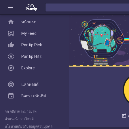
menu
home
home
หน้าแรก
หน้าแรก
My Feed
Pantip Pick
My Feed
Pantip Hitz
Explore
Pantip Pick
แลกพอยต์
Pantip Hitz
กิจกรรมพันทิป
กฎ กติกาและมารยาท
Explore
today
คำแนะนำการโพสต์
นโยบายเกี่ยวกับข้อมูลส่วนบุคคล