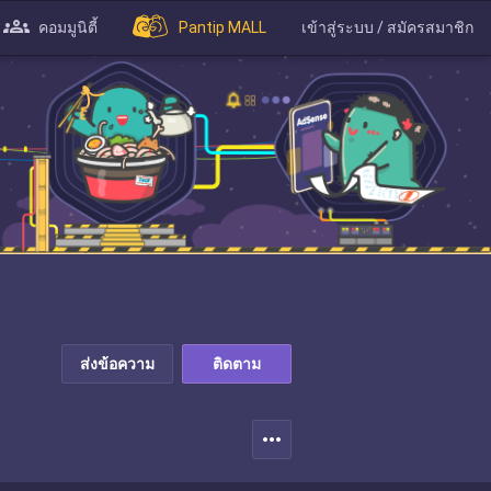
คอมมูนิตี้
Pantip MALL
เข้าสู่ระบบ / สมัครสมาชิก
ส่งข้อความ
ติดตาม
more_horiz