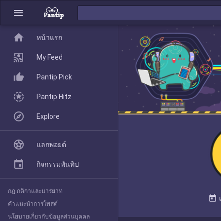
menu
home
home
หน้าแรก
หน้าแรก
My Feed
Pantip Pick
My Feed
Pantip Hitz
Explore
Pantip Pick
แลกพอยต์
Pantip Hitz
กิจกรรมพันทิป
กฎ กติกาและมารยาท
Explore
today
คำแนะนำการโพสต์
นโยบายเกี่ยวกับข้อมูลส่วนบุคคล