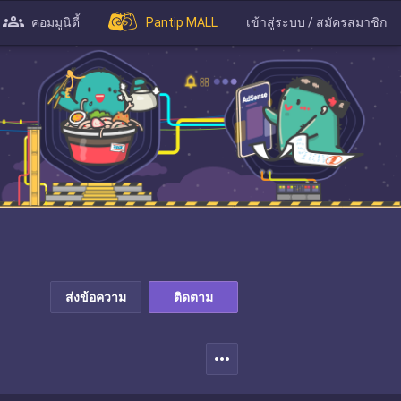
คอมมูนิตี้
Pantip MALL
เข้าสู่ระบบ / สมัครสมาชิก
ส่งข้อความ
ติดตาม
more_horiz