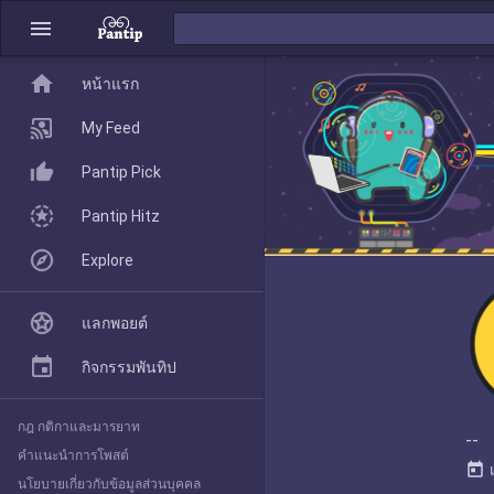
menu
home
home
หน้าแรก
หน้าแรก
My Feed
Pantip Pick
My Feed
Pantip Hitz
Explore
Pantip Pick
แลกพอยต์
Pantip Hitz
กิจกรรมพันทิป
กฎ กติกาและมารยาท
Explore
--
คำแนะนำการโพสต์
today
นโยบายเกี่ยวกับข้อมูลส่วนบุคคล