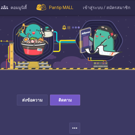
คอมมูนิตี้
Pantip MALL
เข้าสู่ระบบ / สมัครสมาชิก
ส่งข้อความ
ติดตาม
more_horiz