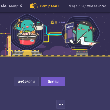
คอมมูนิตี้
Pantip MALL
เข้าสู่ระบบ / สมัครสมาชิก
ส่งข้อความ
ติดตาม
more_horiz