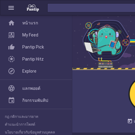
menu
home
home
หน้าแรก
หน้าแรก
My Feed
Pantip Pick
My Feed
Pantip Hitz
Explore
Pantip Pick
แลกพอยต์
Pantip Hitz
กิจกรรมพันทิป
กฎ กติกาและมารยาท
Explore
today
คำแนะนำการโพสต์
นโยบายเกี่ยวกับข้อมูลส่วนบุคคล