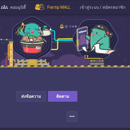
คอมมูนิตี้
Pantip MALL
เข้าสู่ระบบ / สมัครสมาชิก
ส่งข้อความ
ติดตาม
more_horiz