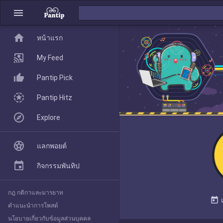
menu
home
home
หน้าแรก
หน้าแรก
My Feed
Pantip Pick
My Feed
Pantip Hitz
Explore
Pantip Pick
แลกพอยต์
Pantip Hitz
กิจกรรมพันทิป
กฎ กติกาและมารยาท
Explore
today
คำแนะนำการโพสต์
นโยบายเกี่ยวกับข้อมูลส่วนบุคคล