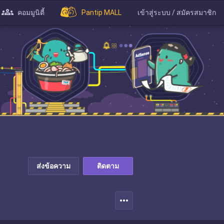
คอมมูนิตี้
Pantip MALL
เข้าสู่ระบบ / สมัครสมาชิก
ส่งข้อความ
ติดตาม
more_horiz