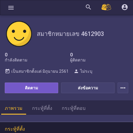
search
account_circle
menu
สมาชิกหมายเลข 4612903
0
0
กำลังติดตาม
ผู้ติดตาม
today
person
เป็นสมาชิกตั้งแต่
มิถุนายน 2561
ไม่ระบุ
more_horiz
ติดตาม
ส่งข้อความ
ภาพรวม
กระทู้ที่ตั้ง
กระทู้ที่ตอบ
กระทู้ที่ตั้ง