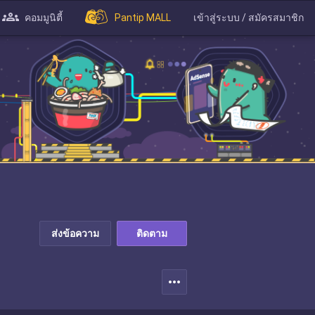
คอมมูนิตี้
Pantip MALL
เข้าสู่ระบบ / สมัครสมาชิก
ส่งข้อความ
ติดตาม
more_horiz