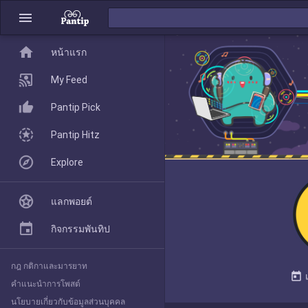
menu
home
home
หน้าแรก
หน้าแรก
My Feed
Pantip Pick
My Feed
Pantip Hitz
Explore
Pantip Pick
แลกพอยต์
Pantip Hitz
กิจกรรมพันทิป
กฎ กติกาและมารยาท
Explore
today
คำแนะนำการโพสต์
นโยบายเกี่ยวกับข้อมูลส่วนบุคคล