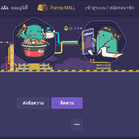
คอมมูนิตี้
Pantip MALL
เข้าสู่ระบบ / สมัครสมาชิก
ส่งข้อความ
ติดตาม
more_horiz