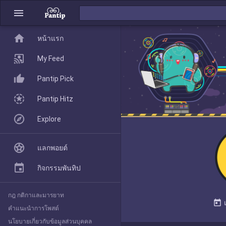
menu
home
home
หน้าแรก
หน้าแรก
My Feed
Pantip Pick
My Feed
Pantip Hitz
Explore
Pantip Pick
แลกพอยต์
Pantip Hitz
กิจกรรมพันทิป
กฎ กติกาและมารยาท
Explore
today
คำแนะนำการโพสต์
นโยบายเกี่ยวกับข้อมูลส่วนบุคคล