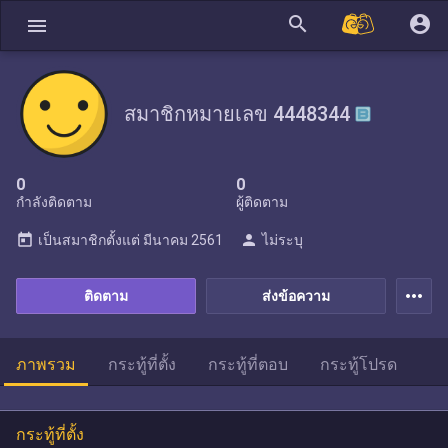
search
account_circle
menu
สมาชิกหมายเลข 4448344
0
0
กำลังติดตาม
ผู้ติดตาม
today
person
เป็นสมาชิกตั้งแต่
มีนาคม 2561
ไม่ระบุ
more_horiz
ติดตาม
ส่งข้อความ
ภาพรวม
กระทู้ที่ตั้ง
กระทู้ที่ตอบ
กระทู้โปรด
กระทู้ที่ตั้ง