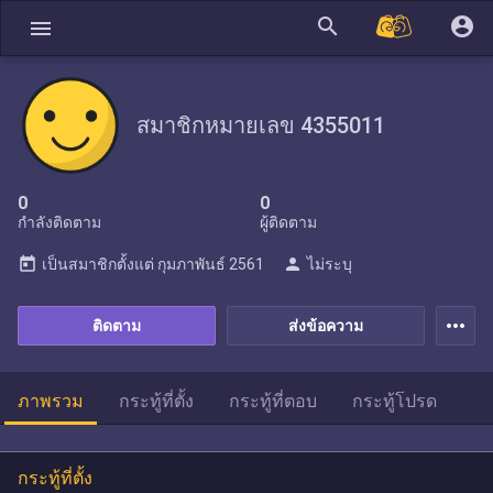
search
account_circle
menu
สมาชิกหมายเลข 4355011
0
0
กำลังติดตาม
ผู้ติดตาม
today
person
เป็นสมาชิกตั้งแต่
กุมภาพันธ์ 2561
ไม่ระบุ
more_horiz
ติดตาม
ส่งข้อความ
ภาพรวม
กระทู้ที่ตั้ง
กระทู้ที่ตอบ
กระทู้โปรด
กระทู้ที่ตั้ง