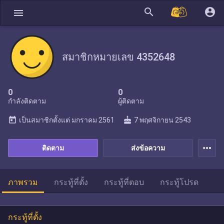
search
account_circle
menu
สมาชิกหมายเลข 4352648
0
0
กำลังติดตาม
ผู้ติดตาม
today
cake
เป็นสมาชิกตั้งแต่
มกราคม 2561
7 พฤศจิกายน 2543
more_horiz
ติดตาม
ส่งข้อความ
ภาพรวม
กระทู้ที่ตั้ง
กระทู้ที่ตอบ
กระทู้โปรด
กระทู้ที่ตั้ง