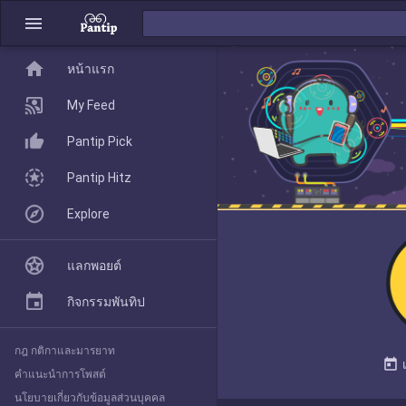
menu
home
home
หน้าแรก
หน้าแรก
My Feed
Pantip Pick
My Feed
Pantip Hitz
Explore
Pantip Pick
แลกพอยต์
Pantip Hitz
กิจกรรมพันทิป
กฎ กติกาและมารยาท
Explore
today
คำแนะนำการโพสต์
นโยบายเกี่ยวกับข้อมูลส่วนบุคคล