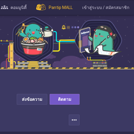
คอมมูนิตี้
Pantip MALL
เข้าสู่ระบบ / สมัครสมาชิก
ส่งข้อความ
ติดตาม
more_horiz