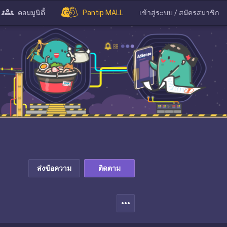
คอมมูนิตี้
Pantip MALL
เข้าสู่ระบบ / สมัครสมาชิก
ส่งข้อความ
ติดตาม
more_horiz