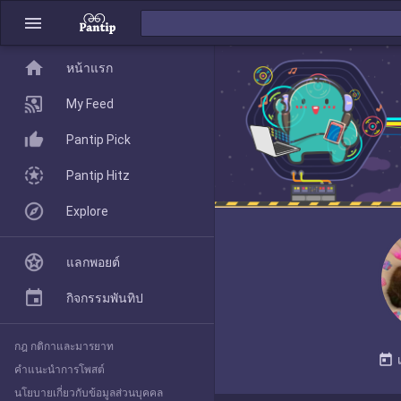
menu
home
home
หน้าแรก
หน้าแรก
My Feed
Pantip Pick
My Feed
Pantip Hitz
Explore
Pantip Pick
แลกพอยต์
Pantip Hitz
กิจกรรมพันทิป
กฎ กติกาและมารยาท
Explore
today
คำแนะนำการโพสต์
นโยบายเกี่ยวกับข้อมูลส่วนบุคคล