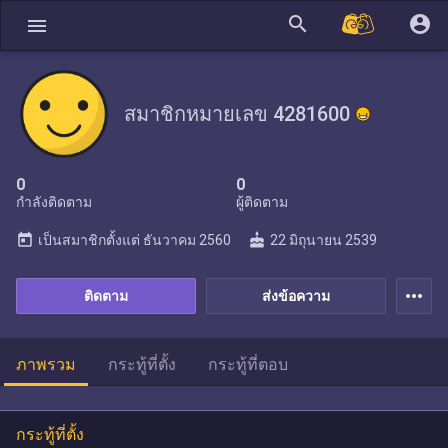
search
account_circle
menu
สมาชิกหมายเลข 4281600
0
0
กำลังติดตาม
ผู้ติดตาม
today
cake
เป็นสมาชิกตั้งแต่
ธันวาคม 2560
22 มิถุนายน 2539
more_horiz
ติดตาม
ส่งข้อความ
ภาพรวม
กระทู้ที่ตั้ง
กระทู้ที่ตอบ
กระทู้ที่ตั้ง