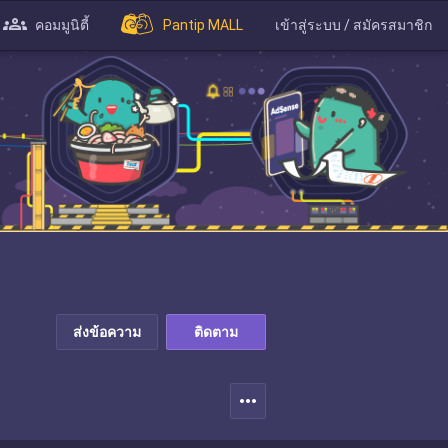
คอมมูนิตี้
Pantip MALL
เข้าสู่ระบบ / สมัครสมาชิก
ส่งข้อความ
ติดตาม
more_horiz