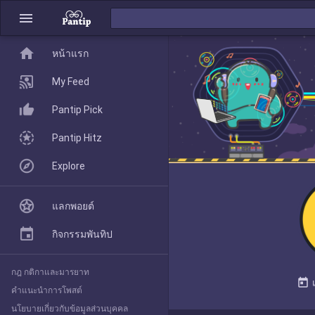
menu
home
home
หน้าแรก
หน้าแรก
My Feed
Pantip Pick
My Feed
Pantip Hitz
Explore
Pantip Pick
แลกพอยต์
Pantip Hitz
กิจกรรมพันทิป
กฎ กติกาและมารยาท
Explore
today
คำแนะนำการโพสต์
นโยบายเกี่ยวกับข้อมูลส่วนบุคคล