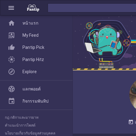
menu
home
home
หน้าแรก
หน้าแรก
My Feed
Pantip Pick
My Feed
Pantip Hitz
Explore
Pantip Pick
แลกพอยต์
Pantip Hitz
กิจกรรมพันทิป
กฎ กติกาและมารยาท
Explore
today
คำแนะนำการโพสต์
นโยบายเกี่ยวกับข้อมูลส่วนบุคคล