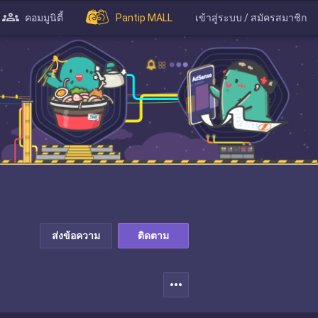
คอมมูนิตี้
Pantip MALL
เข้าสู่ระบบ / สมัครสมาชิก
ส่งข้อความ
ติดตาม
more_horiz