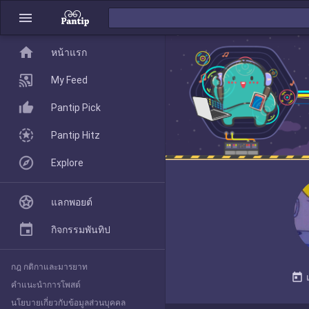
menu
home
home
หน้าแรก
หน้าแรก
My Feed
Pantip Pick
My Feed
Pantip Hitz
Explore
Pantip Pick
แลกพอยต์
Pantip Hitz
กิจกรรมพันทิป
กฎ กติกาและมารยาท
Explore
today
คำแนะนำการโพสต์
นโยบายเกี่ยวกับข้อมูลส่วนบุคคล