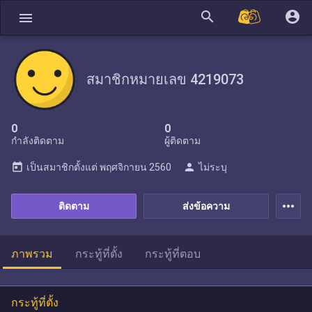
search
account_circle
menu
สมาชิกหมายเลข 4219073
0
0
กำลังติดตาม
ผู้ติดตาม
today
person
เป็นสมาชิกตั้งแต่
พฤศจิกายน 2560
ไม่ระบุ
more_horiz
ติดตาม
ส่งข้อความ
ภาพรวม
กระทู้ที่ตั้ง
กระทู้ที่ตอบ
กระทู้ที่ตั้ง