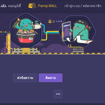
คอมมูนิตี้
Pantip MALL
เข้าสู่ระบบ / สมัครสมาชิก
ส่งข้อความ
ติดตาม
more_horiz