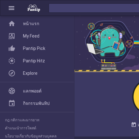
menu
home
home
หน้าแรก
หน้าแรก
My Feed
Pantip Pick
My Feed
Pantip Hitz
Explore
Pantip Pick
แลกพอยต์
Pantip Hitz
กิจกรรมพันทิป
กฎ กติกาและมารยาท
Explore
today
คำแนะนำการโพสต์
นโยบายเกี่ยวกับข้อมูลส่วนบุคคล