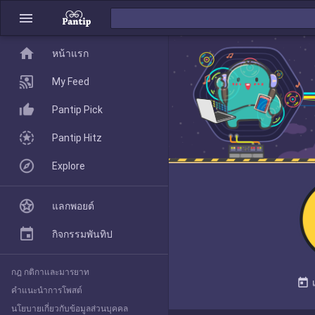
menu
home
home
หน้าแรก
หน้าแรก
My Feed
Pantip Pick
My Feed
Pantip Hitz
Explore
Pantip Pick
แลกพอยต์
Pantip Hitz
กิจกรรมพันทิป
กฎ กติกาและมารยาท
Explore
today
คำแนะนำการโพสต์
นโยบายเกี่ยวกับข้อมูลส่วนบุคคล