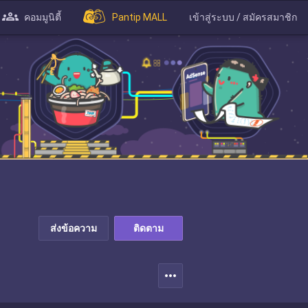
คอมมูนิตี้
Pantip MALL
เข้าสู่ระบบ / สมัครสมาชิก
ส่งข้อความ
ติดตาม
more_horiz