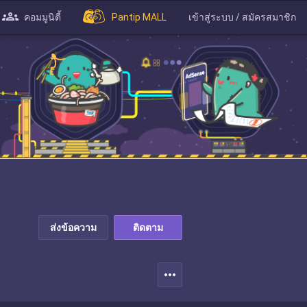
คอมมูนิตี้
Pantip MALL
เข้าสู่ระบบ / สมัครสมาชิก
ส่งข้อความ
ติดตาม
more_horiz