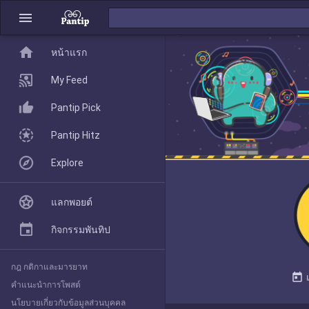
menu
home
home
หน้าแรก
หน้าแรก
My Feed
Pantip Pick
My Feed
Pantip Hitz
Explore
Pantip Pick
แลกพอยต์
Pantip Hitz
กิจกรรมพันทิป
กฎ กติกาและมารยาท
Explore
today
คำแนะนำการโพสต์
นโยบายเกี่ยวกับข้อมูลส่วนบุคคล