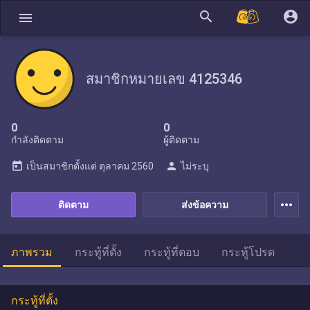
search
account_circle
menu
สมาชิกหมายเลข 4125346
0
0
กำลังติดตาม
ผู้ติดตาม
today
person
เป็นสมาชิกตั้งแต่
ตุลาคม 2560
ไม่ระบุ
more_horiz
ติดตาม
ส่งข้อความ
ภาพรวม
กระทู้ที่ตั้ง
กระทู้ที่ตอบ
กระทู้โปรด
กระทู้ที่ตั้ง