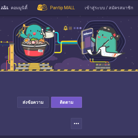
คอมมูนิตี้
Pantip MALL
เข้าสู่ระบบ / สมัครสมาชิก
ส่งข้อความ
ติดตาม
more_horiz