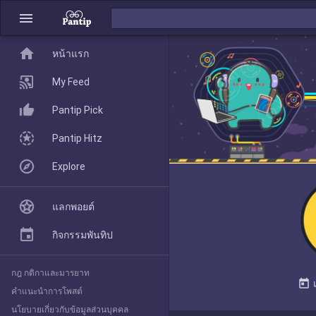
menu
home
home
หน้าแรก
หน้าแรก
My Feed
Pantip Pick
My Feed
Pantip Hitz
Explore
Pantip Pick
แลกพอยต์
Pantip Hitz
กิจกรรมพันทิป
กฎ กติกาและมารยาท
Explore
today
คำแนะนำการโพสต์
นโยบายเกี่ยวกับข้อมูลส่วนบุคคล