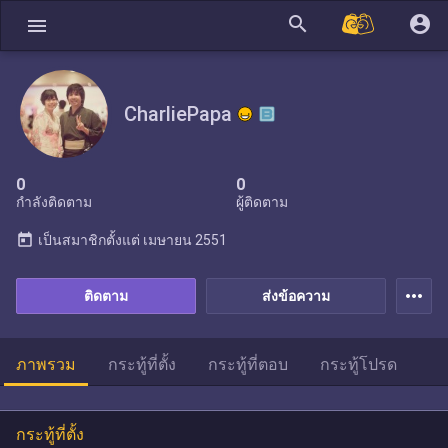
search
account_circle
menu
CharliePapa
0
0
กำลังติดตาม
ผู้ติดตาม
today
เป็นสมาชิกตั้งแต่
เมษายน 2551
more_horiz
ติดตาม
ส่งข้อความ
ภาพรวม
กระทู้ที่ตั้ง
กระทู้ที่ตอบ
กระทู้โปรด
กระทู้ที่ตั้ง